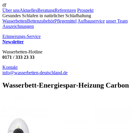
df
Über uns
Aktuelles
Beratung
Referenzen
Prospekt
Gesundes Schlafen in natürlicher Schlafhaltung
Wasserbetten
Bettenzubehör
Pflegemittel
Aufbauservice
unser Team
Auszeichnungen
Erinnerungs-Service
Newsletter
Wasserbetten-Hotline
0171 / 333 23 33
Kontakt
info@wasserbetten-deutschland.de
Wasserbett-Energiespar-Heizung Carbon