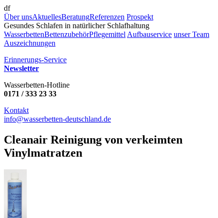
df
Über uns
Aktuelles
Beratung
Referenzen
Prospekt
Gesundes Schlafen in natürlicher Schlafhaltung
Wasserbetten
Bettenzubehör
Pflegemittel
Aufbauservice
unser Team
Auszeichnungen
Erinnerungs-Service
Newsletter
Wasserbetten-Hotline
0171 / 333 23 33
Kontakt
info@wasserbetten-deutschland.de
Cleanair Reinigung von verkeimten
Vinylmatratzen