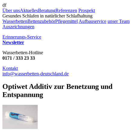
df
Über uns
Aktuelles
Beratung
Referenzen
Prospekt
Gesundes Schlafen in natürlicher Schlafhaltung
Wasserbetten
Bettenzubehör
Pflegemittel
Aufbauservice
unser Team
Auszeichnungen
Erinnerungs-Service
Newsletter
Wasserbetten-Hotline
0171 / 333 23 33
Kontakt
info@wasserbetten-deutschland.de
Optiwet Additiv zur Benetzung und
Entspannung