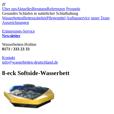
df
Über uns
Aktuelles
Beratung
Referenzen
Prospekt
Gesundes Schlafen in natürlicher Schlafhaltung
Wasserbetten
Bettenzubehör
Pflegemittel
Aufbauservice
unser Team
Auszeichnungen
Erinnerungs-Service
Newsletter
Wasserbetten-Hotline
0171 / 333 23 33
Kontakt
info@wasserbetten-deutschland.de
8-eck Softside-Wasserbett