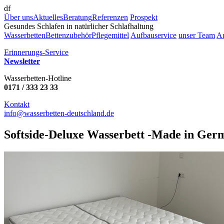
df
Über uns
Aktuelles
Beratung
Referenzen
Prospekt
Gesundes Schlafen in natürlicher Schlafhaltung
Wasserbetten
Bettenzubehör
Pflegemittel
Aufbauservice
unser Team
A
Erinnerungs-Service
Newsletter
Wasserbetten-Hotline
0171 / 333 23 33
Kontakt
info@wasserbetten-deutschland.de
Softside-Deluxe Wasserbett -Made in Ger