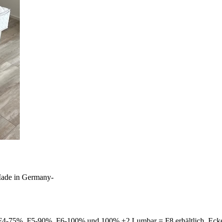
-Made in Germany-
4-75%, F5-90%, F6-100% und 100% +2 Lumbar = F8 erhältlich, Ecken