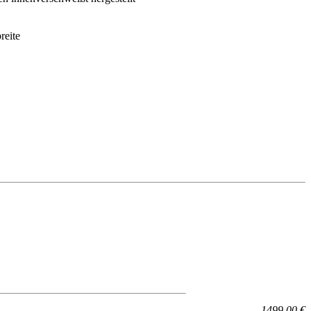
reite
1499.00 €