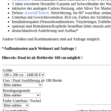
5 Jahre erweiterte Hersteller Garantie auf Schweißnähte der W
inklusive der analogen Carbon Heizung, oder Silver Tec Mark
Deluxe -
Lyocell/Tencel-
Stretchbezug, bis 60° waschbar, umlau
Unterbau mit Gewichtsverteilern 30,0 cm, Farben der Sichtbl
Installationspaket (Wasserkonditionierer, Vinylreiniger, Entlüf
optional sind Bettrahmen/Kopfteile bestellbar (bitte einzeln anf
deutschlandweit Anlieferung und Aufbau*
Andere Größen und Kombinationen sind auf Anfrage möglich.
*Aufbaukosten nach Wohnort auf Anfrage !
Hinweis: Dual ist ab Bettbreite 160 cm möglich !
Größe
Uno / Dual Ausführung ab 180 Breite
Beruhigungsstufe
Farbe Unterbau / Sockel
Gesamtbetthöhe