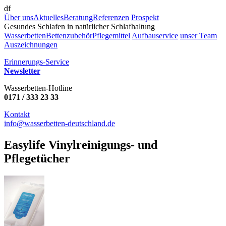
df
Über uns
Aktuelles
Beratung
Referenzen
Prospekt
Gesundes Schlafen in natürlicher Schlafhaltung
Wasserbetten
Bettenzubehör
Pflegemittel
Aufbauservice
unser Team
Auszeichnungen
Erinnerungs-Service
Newsletter
Wasserbetten-Hotline
0171 / 333 23 33
Kontakt
info@wasserbetten-deutschland.de
Easylife Vinylreinigungs- und
Pflegetücher