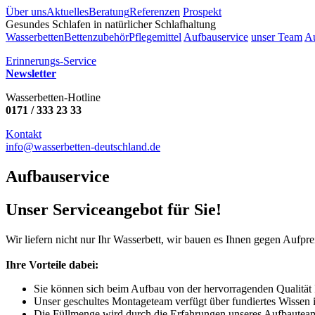
Über uns
Aktuelles
Beratung
Referenzen
Prospekt
Gesundes Schlafen in natürlicher Schlafhaltung
Wasserbetten
Bettenzubehör
Pflegemittel
Aufbauservice
unser Team
A
Erinnerungs-Service
Newsletter
Wasserbetten-Hotline
0171 / 333 23 33
Kontakt
info@wasserbetten-deutschland.de
Aufbauservice
Unser Serviceangebot für Sie!
Wir liefern nicht nur Ihr Wasserbett, wir bauen es Ihnen gegen Aufpre
Ihre Vorteile dabei:
Sie können sich beim Aufbau von der hervorragenden Qualität I
Unser geschultes Montageteam verfügt über fundiertes Wissen
Die Füllmenge wird durch die Erfahrungen unseres Aufbauteam