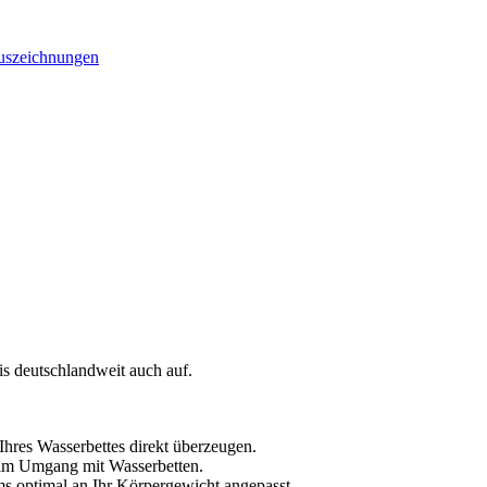
uszeichnungen
is deutschlandweit auch auf.
hres Wasserbettes direkt überzeugen.
 im Umgang mit Wasserbetten.
s optimal an Ihr Körpergewicht angepasst.