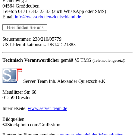
Eichenweg 5
04564 Großdeuben
Telefon 0171 / 333 23 33 (auch WhatsApp oder SMS)
Email
info@wasserbetten-deutschland.de
Steuernummer: 238/210/05779
UST-Identifikationsnr.: DE141521883
Technisch Verantwortlicher
gemäß §5 TMG
:
(Telemediengesetz)
Server-Team Inh. Alexander Quietzsch e.K
Meußlitzer Str. 68
01259 Dresden
Internetseite:
www.server-team.de
Bildquellen:
©iStockphoto.com/Grafissimo
Eintrag im Firmenverzeichnis
www.suchnadel.de
:
Wasserbetten