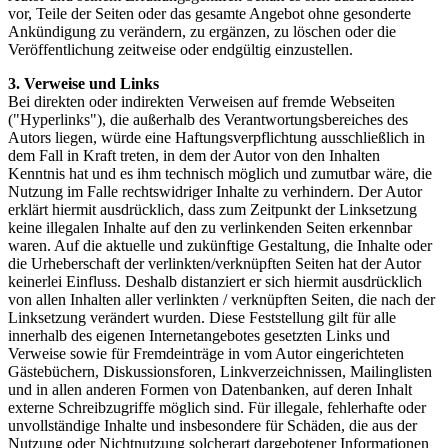
vor, Teile der Seiten oder das gesamte Angebot ohne gesonderte
Ankündigung zu verändern, zu ergänzen, zu löschen oder die
Veröffentlichung zeitweise oder endgültig einzustellen.
3. Verweise und Links
Bei direkten oder indirekten Verweisen auf fremde Webseiten
("Hyperlinks"), die außerhalb des Verantwortungsbereiches des
Autors liegen, würde eine Haftungsverpflichtung ausschließlich in
dem Fall in Kraft treten, in dem der Autor von den Inhalten
Kenntnis hat und es ihm technisch möglich und zumutbar wäre, die
Nutzung im Falle rechtswidriger Inhalte zu verhindern. Der Autor
erklärt hiermit ausdrücklich, dass zum Zeitpunkt der Linksetzung
keine illegalen Inhalte auf den zu verlinkenden Seiten erkennbar
waren. Auf die aktuelle und zukünftige Gestaltung, die Inhalte oder
die Urheberschaft der verlinkten/verknüpften Seiten hat der Autor
keinerlei Einfluss. Deshalb distanziert er sich hiermit ausdrücklich
von allen Inhalten aller verlinkten / verknüpften Seiten, die nach der
Linksetzung verändert wurden. Diese Feststellung gilt für alle
innerhalb des eigenen Internetangebotes gesetzten Links und
Verweise sowie für Fremdeinträge in vom Autor eingerichteten
Gästebüchern, Diskussionsforen, Linkverzeichnissen, Mailinglisten
und in allen anderen Formen von Datenbanken, auf deren Inhalt
externe Schreibzugriffe möglich sind. Für illegale, fehlerhafte oder
unvollständige Inhalte und insbesondere für Schäden, die aus der
Nutzung oder Nichtnutzung solcherart dargebotener Informationen