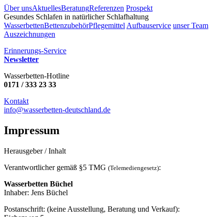
Über uns
Aktuelles
Beratung
Referenzen
Prospekt
Gesundes Schlafen in natürlicher Schlafhaltung
Wasserbetten
Bettenzubehör
Pflegemittel
Aufbauservice
unser Team
Auszeichnungen
Erinnerungs-Service
Newsletter
Wasserbetten-Hotline
0171 / 333 23 33
Kontakt
info@wasserbetten-deutschland.de
Impressum
Herausgeber / Inhalt
Verantwortlicher gemäß §5 TMG
:
(Telemediengesetz)
Wasserbetten Büchel
Inhaber: Jens Büchel
Postanschrift: (keine Ausstellung, Beratung und Verkauf):