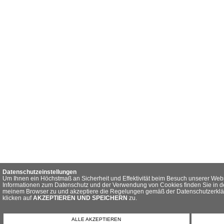
Datenschutzeinstellungen
Um Ihnen ein Höchstmaß an Sicherheit und Effektivität beim Besuch unserer Webs
Informationen zum Datenschutz und der Verwendung von Cookies finden Sie in de
meinem Browser zu und akzeptiere die Regelungen gemäß der Datenschutzerkläru
klicken auf
AKZEPTIEREN UND SPEICHERN
zu.
ALLE AKZEPTIEREN