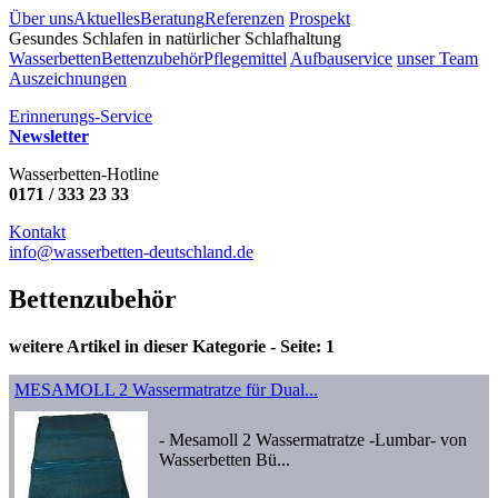
Über uns
Aktuelles
Beratung
Referenzen
Prospekt
Gesundes Schlafen in natürlicher Schlafhaltung
Wasserbetten
Bettenzubehör
Pflegemittel
Aufbauservice
unser Team
Auszeichnungen
Erinnerungs-Service
Newsletter
Wasserbetten-Hotline
0171 / 333 23 33
Kontakt
info@wasserbetten-deutschland.de
Bettenzubehör
weitere Artikel in dieser Kategorie - Seite:
1
MESAMOLL 2 Wassermatratze für Dual...
- Mesamoll 2 Wassermatratze -Lumbar- von
Wasserbetten Bü...