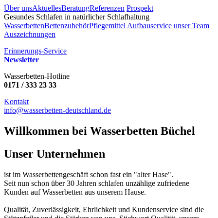
Über uns
Aktuelles
Beratung
Referenzen
Prospekt
Gesundes Schlafen in natürlicher Schlafhaltung
Wasserbetten
Bettenzubehör
Pflegemittel
Aufbauservice
unser Team
Auszeichnungen
Erinnerungs-Service
Newsletter
Wasserbetten-Hotline
0171 / 333 23 33
Kontakt
info@wasserbetten-deutschland.de
Willkommen bei Wasserbetten Büchel
Unser Unternehmen
ist im Wasserbettengeschäft schon fast ein "alter Hase".
Seit nun schon über 30 Jahren schlafen unzählige zufriedene
Kunden auf Wasserbetten aus unserem Hause.
Qualität, Zuverlässigkeit, Ehrlichkeit und Kundenservice sind die